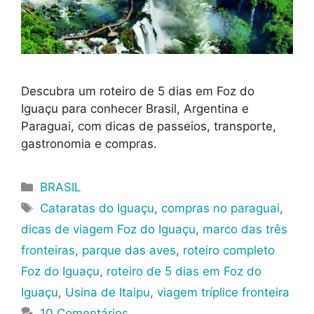
Descubra um roteiro de 5 dias em Foz do
Iguaçu para conhecer Brasil, Argentina e
Paraguai, com dicas de passeios, transporte,
gastronomia e compras.
Categorias
BRASIL
Tags
Cataratas do Iguaçu
,
compras no paraguai
,
dicas de viagem Foz do Iguaçu
,
marco das três
fronteiras
,
parque das aves
,
roteiro completo
Foz do Iguaçu
,
roteiro de 5 dias em Foz do
Iguaçu
,
Usina de Itaipu
,
viagem tríplice fronteira
10 Comentários