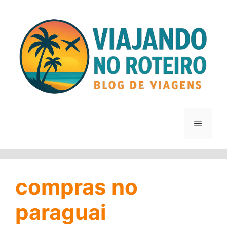
Pular
para
o
conteúdo
Menu
compras no
paraguai