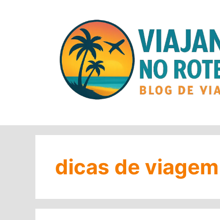
Pular
para
o
conteúdo
dicas de viagem 