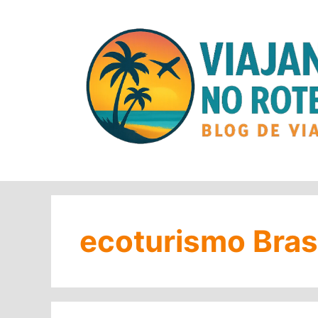
Pular
para
o
conteúdo
ecoturismo Bras