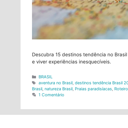
Descubra 15 destinos tendência no Brasil 
e viver experiências inesquecíveis.
Categorias
BRASIL
Tags
aventura no Brasil
,
destinos tendência Brasil 
Brasil
,
natureza Brasil
,
Praias paradisíacas
,
Roteir
1 Comentário