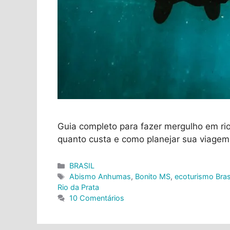
Guia completo para fazer mergulho em rio
quanto custa e como planejar sua viagem
Categorias
BRASIL
Tags
Abismo Anhumas
,
Bonito MS
,
ecoturismo Bras
Rio da Prata
10 Comentários