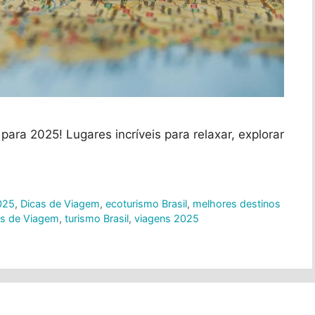
para 2025! Lugares incríveis para relaxar, explorar
2025
,
Dicas de Viagem
,
ecoturismo Brasil
,
melhores destinos
os de Viagem
,
turismo Brasil
,
viagens 2025