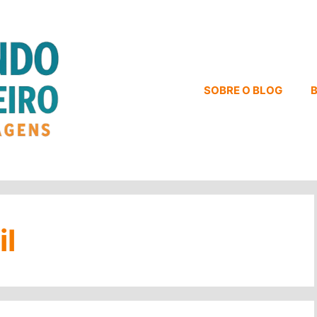
SOBRE O BLOG
B
il