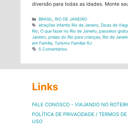
diversão para todas as idades. Monte seu
Categorias
BRASIL
,
RIO DE JANEIRO
Tags
atrações infantis Rio de Janeiro
,
Dicas de Via
Rio
,
O que fazer no Rio de Janeiro
,
passeios gratu
Janeiro
,
praias do Rio para crianças
,
Rio de Janei
em Família
,
Turismo Familiar RJ
5 Comentários
Links
FALE CONOSCO - VIAJANDO NO ROTEIR
POLÍTICA DE PRIVACIDADE / TERMOS DE
USO