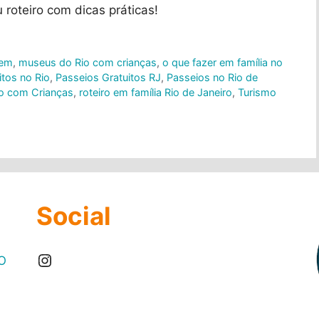
 roteiro com dicas práticas!
gem
,
museus do Rio com crianças
,
o que fazer em família no
itos no Rio
,
Passeios Gratuitos RJ
,
Passeios no Rio de
ro com Crianças
,
roteiro em família Rio de Janeiro
,
Turismo
Social
Instagram
O