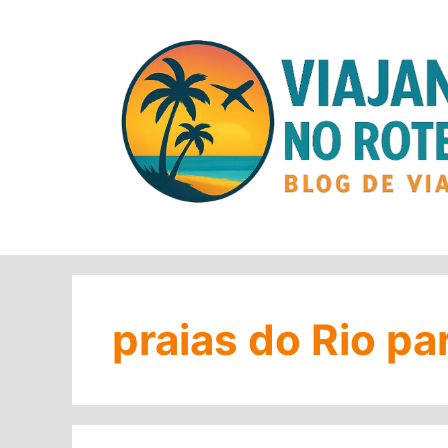
Pular
para
o
conteúdo
praias do Rio pa