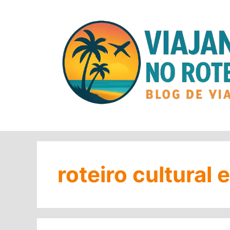
Pular
para
o
conteúdo
roteiro cultural 