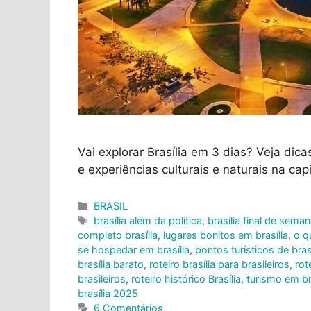
Vai explorar Brasília em 3 dias? Veja dica
e experiências culturais e naturais na capi
Categorias
BRASIL
Tags
brasília além da política
,
brasília final de sema
completo brasília
,
lugares bonitos em brasília
,
o q
se hospedar em brasília
,
pontos turísticos de brasí
brasília barato
,
roteiro brasília para brasileiros
,
rot
brasileiros
,
roteiro histórico Brasília
,
turismo em br
brasília 2025
6 Comentários