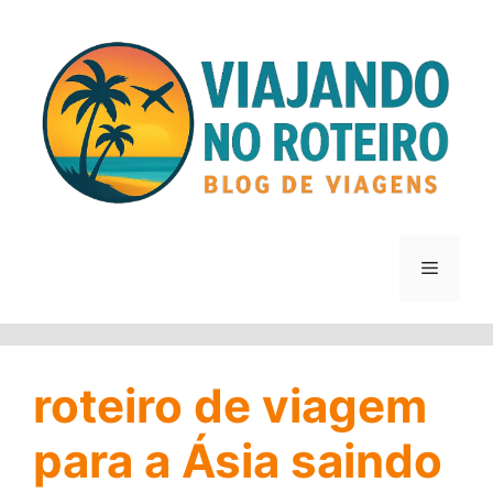
Pular
para
o
conteúdo
Menu
roteiro de viagem
para a Ásia saindo