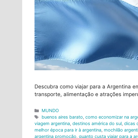
Descubra como viajar para a Argentina 
transporte, alimentação e atrações imperd
Categorias
MUNDO
Tags
buenos aires barato
,
como economizar na arge
viagem argentina
,
destinos américa do sul
,
dicas 
melhor época para ir à argentina
,
mochilão argent
argentina promoção
,
quanto custa viajar para a a