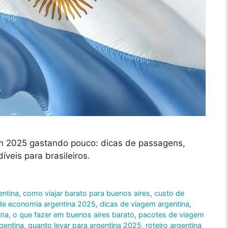
em 2025 gastando pouco: dicas de passagens,
íveis para brasileiros.
ntina
,
como viajar barato para buenos aires
,
custo de
de economia argentina 2025
,
dicas de viagem argentina
,
ina
,
o que fazer em buenos aires barato
,
pacotes de viagem
rgentina
,
quanto levar para argentina 2025
,
roteiro argentina