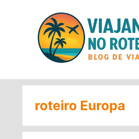
Pular
para
o
conteúdo
roteiro Europa