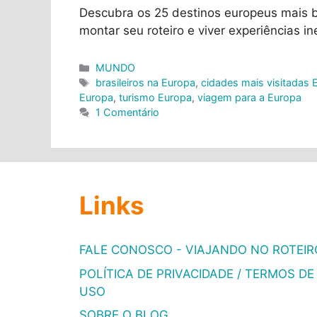
Descubra os 25 destinos europeus mais bu
montar seu roteiro e viver experiências in
Categorias
MUNDO
Tags
brasileiros na Europa
,
cidades mais visitadas 
Europa
,
turismo Europa
,
viagem para a Europa
1 Comentário
Links
FALE CONOSCO - VIAJANDO NO ROTEIR
POLÍTICA DE PRIVACIDADE / TERMOS DE
USO
SOBRE O BLOG