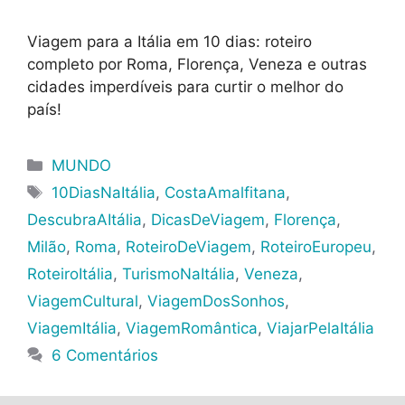
Viagem para a Itália em 10 dias: roteiro
completo por Roma, Florença, Veneza e outras
cidades imperdíveis para curtir o melhor do
país!
Categorias
MUNDO
Tags
10DiasNaItália
,
CostaAmalfitana
,
DescubraAItália
,
DicasDeViagem
,
Florença
,
Milão
,
Roma
,
RoteiroDeViagem
,
RoteiroEuropeu
,
RoteiroItália
,
TurismoNaItália
,
Veneza
,
ViagemCultural
,
ViagemDosSonhos
,
ViagemItália
,
ViagemRomântica
,
ViajarPelaItália
6 Comentários