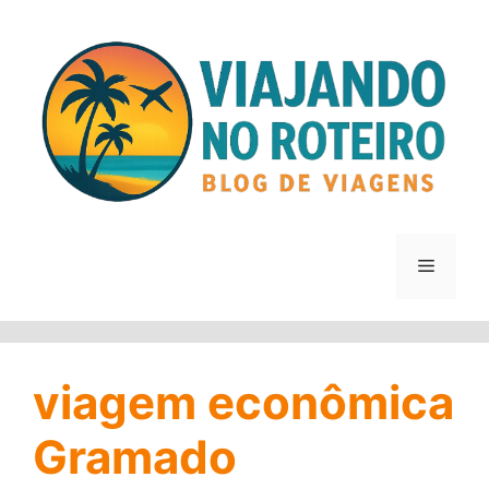
Pular
para
o
conteúdo
Menu
viagem econômica
Gramado