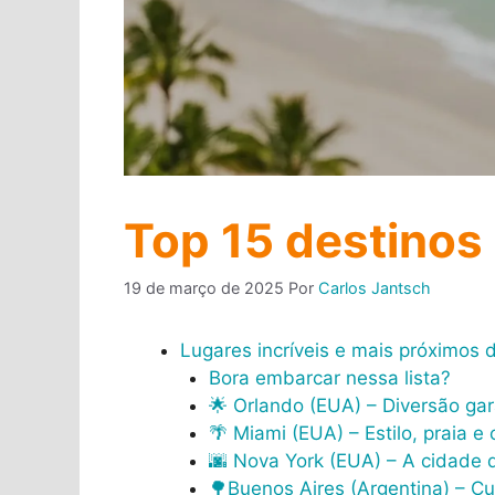
Top 15 destinos
19 de março de 2025
Por
Carlos Jantsch
Lugares incríveis e mais próximos d
Bora embarcar nessa lista?
🌟 Orlando (EUA) – Diversão gar
🌴 Miami (EUA) – Estilo, praia e c
🌆 Nova York (EUA) – A cidade
🌳Buenos Aires (Argentina) – Cu