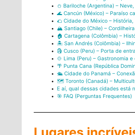
⛄ Bariloche (Argentina) – Neve,
🌊 Cancún (México) – Paraíso c
🌮 Cidade do México – História,
🏔️ Santiago (Chile) – Cordilhei
🏠 Cartagena (Colômbia) – Hist
🏝️ San Andrés (Colômbia) – Ilh
🗿 Cusco (Peru) – Porta de ent
🍲 Lima (Peru) – Gastronomia e 
🌴 Punta Cana (República Domini
🛳️ Cidade do Panamá – Conexão
🗺️ Toronto (Canadá) – Multicul
E aí, qual dessas cidades está n
🎯 FAQ (Perguntas Frequentes)
Lugares incrívei