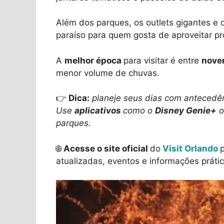
Além dos parques, os outlets gigantes 
paraíso para quem gosta de aproveitar p
A
melhor época
para visitar é entre
nove
menor volume de chuvas.
👉
Dica:
planeje seus dias com antecedê
Use
aplicativos
como o
Disney Genie+
o
parques.
🌐
Acesse o site oficial
do
Visit Orlando
atualizadas, eventos e informações práti