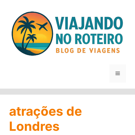
Pular
para
o
conteúdo
Menu
atrações de
Londres