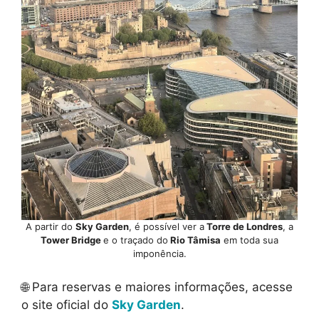
A partir do
Sky Garden
, é possível ver a
Torre de Londres
, a
Tower Bridge
e o traçado do
Rio Tâmisa
em toda sua
imponência.
🌐 Para reservas e maiores informações, acesse
o site oficial do
Sky Garden
.