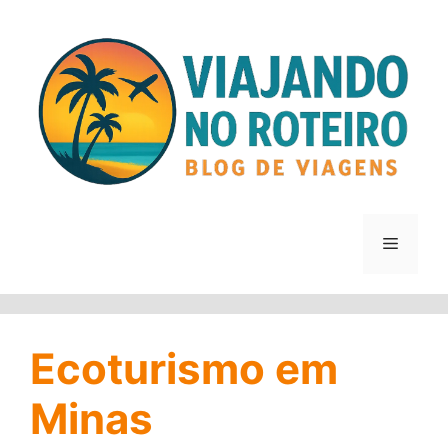
Pular
para
o
conteúdo
Menu
Ecoturismo em
Minas