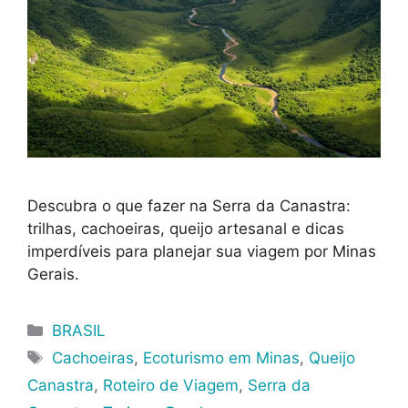
Descubra o que fazer na Serra da Canastra:
trilhas, cachoeiras, queijo artesanal e dicas
imperdíveis para planejar sua viagem por Minas
Gerais.
Categorias
BRASIL
Tags
Cachoeiras
,
Ecoturismo em Minas
,
Queijo
Canastra
,
Roteiro de Viagem
,
Serra da