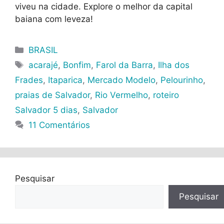
viveu na cidade. Explore o melhor da capital
baiana com leveza!
Categorias
BRASIL
Tags
acarajé
,
Bonfim
,
Farol da Barra
,
Ilha dos
Frades
,
Itaparica
,
Mercado Modelo
,
Pelourinho
,
praias de Salvador
,
Rio Vermelho
,
roteiro
Salvador 5 dias
,
Salvador
11 Comentários
Pesquisar
Pesquisar