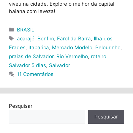
viveu na cidade. Explore o melhor da capital
baiana com leveza!
Categorias
BRASIL
Tags
acarajé
,
Bonfim
,
Farol da Barra
,
Ilha dos
Frades
,
Itaparica
,
Mercado Modelo
,
Pelourinho
,
praias de Salvador
,
Rio Vermelho
,
roteiro
Salvador 5 dias
,
Salvador
11 Comentários
Pesquisar
Pesquisar