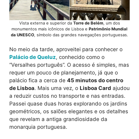
Vista externa e superior da
Torre de Belém
, um dos
monumentos mais icônicos de Lisboa e
Patrimônio Mundial
da UNESCO
, símbolo das grandes navegações portuguesas.
No meio da tarde, aproveitei para conhecer o
Palácio de Queluz
, conhecido como o
“Versalhes português”. O acesso é simples, mas
requer um pouco de planejamento, já que o
palácio fica a cerca de
45 minutos do centro
de Lisboa
. Mais uma vez, o
Lisboa Card
ajudou
a reduzir custos no transporte e nas entradas.
Passei quase duas horas explorando os jardins
geométricos, os salões elegantes e os detalhes
que revelam a antiga grandiosidade da
monarquia portuguesa.