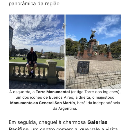
panorâmica da região.
À esquerda, a
Torre Monumental
(antiga Torre dos Ingleses),
um dos ícones de Buenos Aires; à direita, o majestoso
Monumento ao General San Martín
, herói da independência
da Argentina.
Em seguida, cheguei à charmosa
Galerías
Pacífico
, um centro comercial que vale a visita