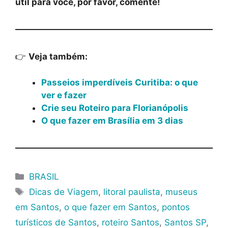
útil para você, por favor, comente!
👉
Veja também:
Passeios imperdíveis Curitiba: o que
ver e fazer
Crie seu Roteiro para Florianópolis
O que fazer em Brasília em 3 dias
Categorias
BRASIL
Tags
Dicas de Viagem
,
litoral paulista
,
museus
em Santos
,
o que fazer em Santos
,
pontos
turísticos de Santos
,
roteiro Santos
,
Santos SP
,