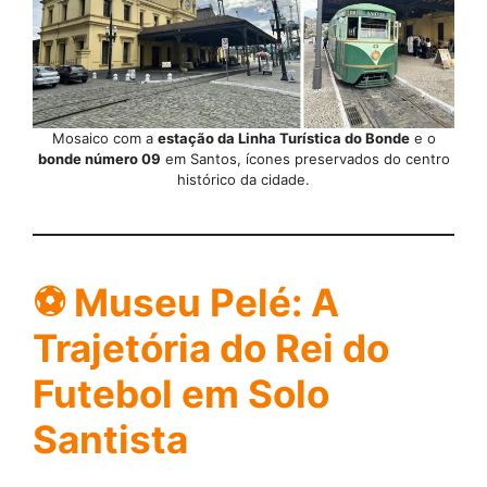
Mosaico com a
estação da Linha Turística do Bonde
e o
bonde número 09
em Santos, ícones preservados do centro
histórico da cidade.
⚽
Museu Pelé: A
Trajetória do Rei do
Futebol em Solo
Santista